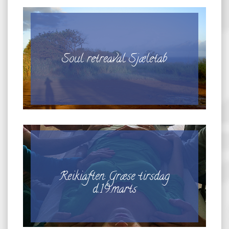
Soul retreaval Sjæletab
Reikiaften: Græse tirsdag
d.19.marts