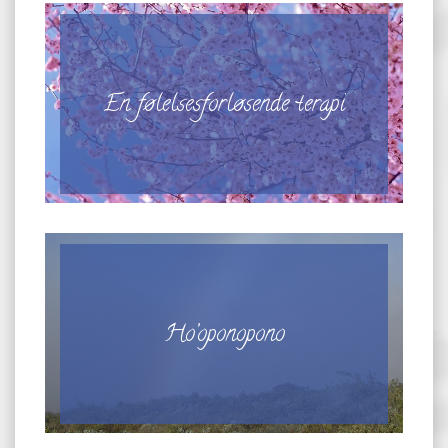
En følelsesforløsende terapi
Ho’oponopono