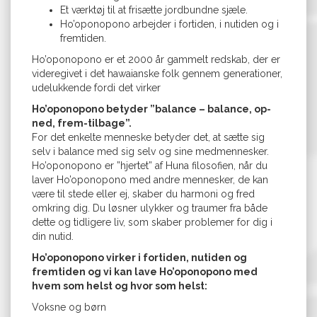
Et værktøj til at frisætte jordbundne sjæle.
Ho’oponopono arbejder i fortiden, i nutiden og i
fremtiden.
Ho’oponopono er et 2000 år gammelt redskab, der er
videregivet i det hawaianske folk gennem generationer,
udelukkende fordi det virker
Ho’oponopono betyder ”balance – balance, op-
ned, frem-tilbage”.
For det enkelte menneske betyder det, at sætte sig
selv i balance med sig selv og sine medmennesker.
Ho’oponopono er ”hjertet” af Huna filosofien, når du
laver Ho’oponopono med andre mennesker, de kan
være til stede eller ej, skaber du harmoni og fred
omkring dig. Du løsner ulykker og traumer fra både
dette og tidligere liv, som skaber problemer for dig i
din nutid.
Ho’oponopono virker i fortiden, nutiden og
fremtiden og vi kan lave Ho’oponopono med
hvem som helst og hvor som helst:
Voksne og børn