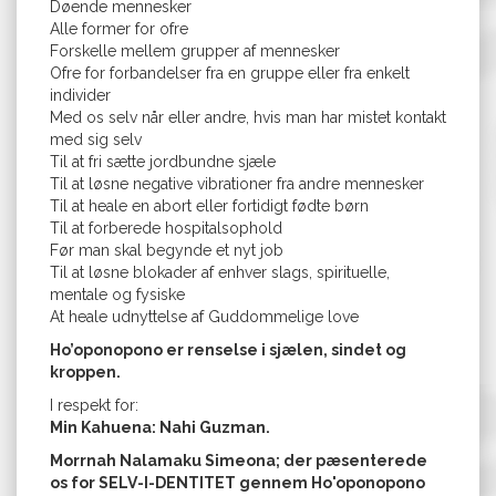
Døende mennesker
Alle former for ofre
Forskelle mellem grupper af mennesker
Ofre for forbandelser fra en gruppe eller fra enkelt
individer
Med os selv når eller andre, hvis man har mistet kontakt
med sig selv
Til at fri sætte jordbundne sjæle
Til at løsne negative vibrationer fra andre mennesker
Til at heale en abort eller fortidigt fødte børn
Til at forberede hospitalsophold
Før man skal begynde et nyt job
Til at løsne blokader af enhver slags, spirituelle,
mentale og fysiske
At heale udnyttelse af Guddommelige love
Ho’oponopono er renselse i sjælen, sindet og
kroppen.
I respekt for:
Min Kahuena: Nahi Guzman.
Morrnah Nalamaku Simeona; der pæsenterede
os for SELV-I-DENTITET gennem Ho'oponopono