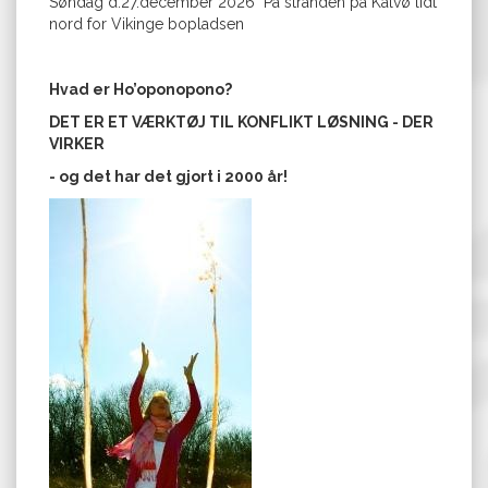
Søndag d.27.december 2026
På stranden på Kalvø lidt
nord for Vikinge bopladsen
Hvad er Ho’oponopono?
DET ER ET VÆRKTØJ TIL KONFLIKT LØSNING - DER
VIRKER
- og det har det gjort i 2000 år!