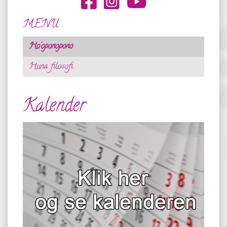
MENU
Ho’oponopono
Huna filosofi
Kalender