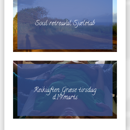
Soul retreaval Sjæletab
Reikiaften: Græse tirsdag
d.19.marts