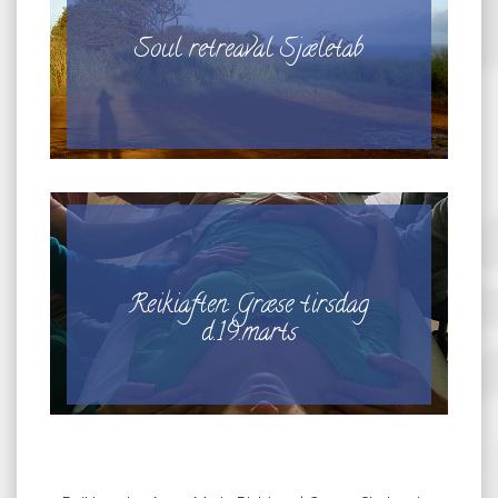
Soul retreaval Sjæletab
Reikiaften: Græse tirsdag
d.19.marts